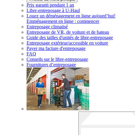
Prix garanti pendant 1 an
Libre-entreposage à
U-Haul
Louez un déménagement en ligne aujourd’hui!
Emménagement en ligne : commencer
Entreposage climatisé
Entreposage de VR, de voiture et de bateau
Guide des tailles d'unités de libre-entreposage
Entreposage extérieur/accessible en voiture
Payer ma facture d'entreposage
FAQ
Conseils sur le libre-entreposage
Fournitures d’entreposage