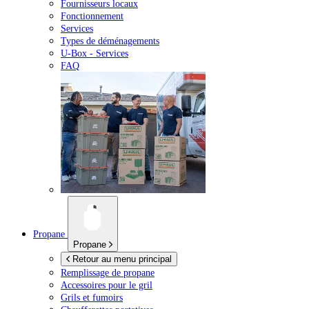
Fournisseurs locaux
Fonctionnement
Services
Types de déménagements
U-Box -
Services
FAQ
Propane
Propane
Retour au menu principal
Remplissage de propane
Accessoires pour le gril
Grils et fumoirs