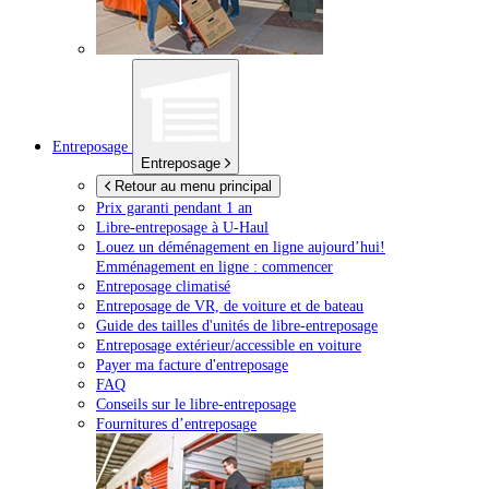
Entreposage
Entreposage
Retour au menu principal
Prix garanti pendant 1 an
Libre-entreposage à
U-Haul
Louez un déménagement en ligne aujourd’hui!
Emménagement en ligne : commencer
Entreposage climatisé
Entreposage de VR, de voiture et de bateau
Guide des tailles d'unités de libre-entreposage
Entreposage extérieur/accessible en voiture
Payer ma facture d'entreposage
FAQ
Conseils sur le libre-entreposage
Fournitures d’entreposage