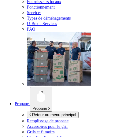
Fournisseurs locaux
Fonctionnement
Services
Types de déménagements
U-Box -
Services
FAQ
Propane
Propane
Retour au menu principal
Remplissage de propane
Accessoires pour le gril
Grils et fumoirs