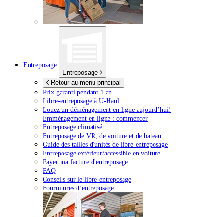
Entreposage
Entreposage
Retour au menu principal
Prix garanti pendant 1 an
Libre-entreposage à
U-Haul
Louez un déménagement en ligne aujourd’hui!
Emménagement en ligne : commencer
Entreposage climatisé
Entreposage de VR, de voiture et de bateau
Guide des tailles d'unités de libre-entreposage
Entreposage extérieur/accessible en voiture
Payer ma facture d'entreposage
FAQ
Conseils sur le libre-entreposage
Fournitures d’entreposage