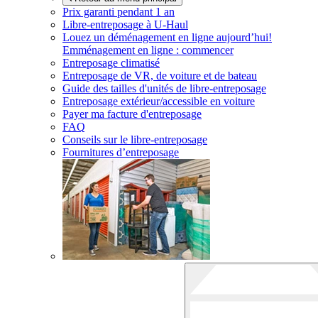
Prix garanti pendant 1 an
Libre-entreposage à
U-Haul
Louez un déménagement en ligne aujourd’hui!
Emménagement en ligne : commencer
Entreposage climatisé
Entreposage de VR, de voiture et de bateau
Guide des tailles d'unités de libre-entreposage
Entreposage extérieur/accessible en voiture
Payer ma facture d'entreposage
FAQ
Conseils sur le libre-entreposage
Fournitures d’entreposage