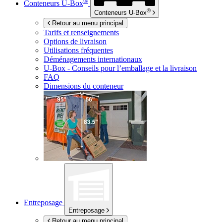
®
Conteneurs
U-Box
®
Conteneurs
U-Box
Retour au menu principal
Tarifs et renseignements
Options de livraison
Utilisations fréquentes
Déménagements internationaux
U-Box -
Conseils pour l’emballage et la livraison
FAQ
Dimensions du conteneur
Entreposage
Entreposage
Retour au menu principal