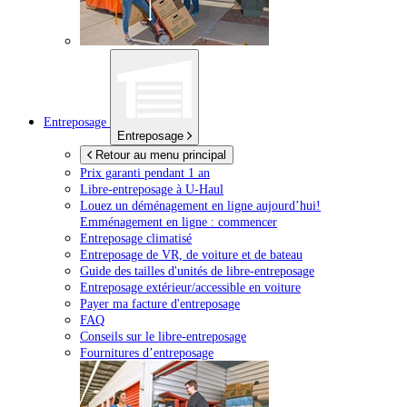
Entreposage
Entreposage
Retour au menu principal
Prix garanti pendant 1 an
Libre-entreposage à
U-Haul
Louez un déménagement en ligne aujourd’hui!
Emménagement en ligne : commencer
Entreposage climatisé
Entreposage de VR, de voiture et de bateau
Guide des tailles d'unités de libre-entreposage
Entreposage extérieur/accessible en voiture
Payer ma facture d'entreposage
FAQ
Conseils sur le libre-entreposage
Fournitures d’entreposage