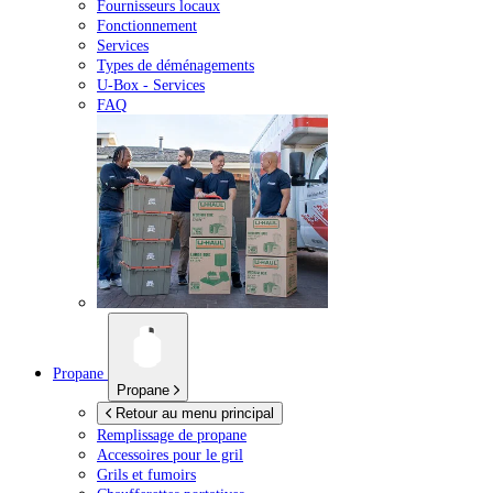
Fournisseurs locaux
Fonctionnement
Services
Types de déménagements
U-Box -
Services
FAQ
Propane
Propane
Retour au menu principal
Remplissage de propane
Accessoires pour le gril
Grils et fumoirs