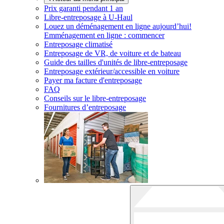
Prix garanti pendant 1 an
Libre-entreposage à
U-Haul
Louez un déménagement en ligne aujourd’hui!
Emménagement en ligne : commencer
Entreposage climatisé
Entreposage de VR, de voiture et de bateau
Guide des tailles d'unités de libre-entreposage
Entreposage extérieur/accessible en voiture
Payer ma facture d'entreposage
FAQ
Conseils sur le libre-entreposage
Fournitures d’entreposage