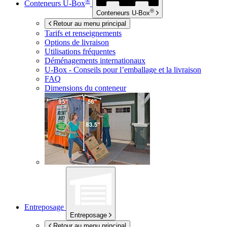
®
Conteneurs
U-Box
®
Conteneurs
U-Box
Retour au menu principal
Tarifs et renseignements
Options de livraison
Utilisations fréquentes
Déménagements internationaux
U-Box -
Conseils pour l’emballage et la livraison
FAQ
Dimensions du conteneur
Entreposage
Entreposage
Retour au menu principal