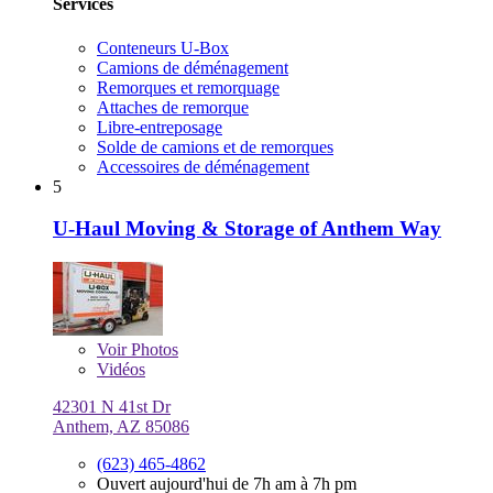
Services
Conteneurs U-Box
Camions de déménagement
Remorques et remorquage
Attaches de remorque
Libre-entreposage
Solde de camions et de remorques
Accessoires de déménagement
5
U-Haul Moving & Storage of Anthem Way
Voir
Photos
Vidéos
42301 N 41st Dr
Anthem, AZ 85086
(623) 465-4862
Ouvert aujourd'hui de 7h am à 7h pm