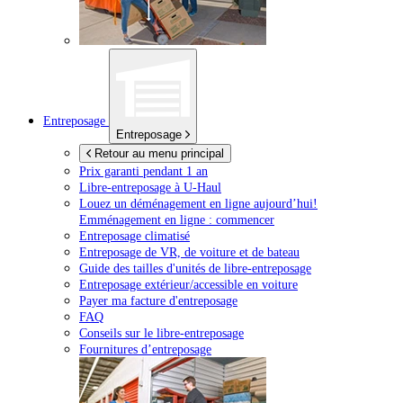
Entreposage
Entreposage
Retour au menu principal
Prix garanti pendant 1 an
Libre-entreposage à
U-Haul
Louez un déménagement en ligne aujourd’hui!
Emménagement en ligne : commencer
Entreposage climatisé
Entreposage de VR, de voiture et de bateau
Guide des tailles d'unités de libre-entreposage
Entreposage extérieur/accessible en voiture
Payer ma facture d'entreposage
FAQ
Conseils sur le libre-entreposage
Fournitures d’entreposage