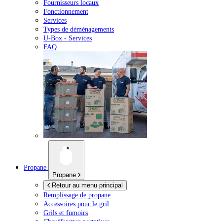
Fournisseurs locaux
Fonctionnement
Services
Types de déménagements
U-Box -
Services
FAQ
Propane
Propane
Retour au menu principal
Remplissage de propane
Accessoires pour le gril
Grils et fumoirs