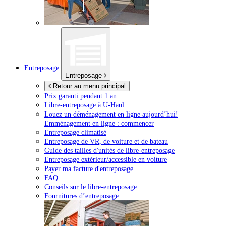
Entreposage
Entreposage
Retour au menu principal
Prix garanti pendant 1 an
Libre-entreposage à
U-Haul
Louez un déménagement en ligne aujourd’hui!
Emménagement en ligne : commencer
Entreposage climatisé
Entreposage de VR, de voiture et de bateau
Guide des tailles d'unités de libre-entreposage
Entreposage extérieur/accessible en voiture
Payer ma facture d'entreposage
FAQ
Conseils sur le libre-entreposage
Fournitures d’entreposage