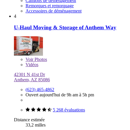
Camions de déménagement
Remorques et remorquage
Accessoires de déménagement
4
U-Haul Moving & Storage of Anthem Way
Voir
Photos
Vidéos
42301 N 41st Dr
Anthem, AZ 85086
(623) 465-4862
Ouvert aujourd'hui de 9h am à 5h pm
5 268 évaluations
Distance estimée
33,2 milles