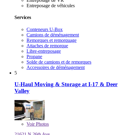
Entreposage de VR
Entreposage de véhicules
Services
Conteneurs U-Box
Camions de déménagement
Remorques et remorquage
Attaches de remorque
Libre-entreposage
Propane
Solde de camions et de remorques
Accessoires de déménagement
5
U-Haul Moving & Storage at I-17 & Deer
Valley
Voir
Photos
21621 N 26th Ave