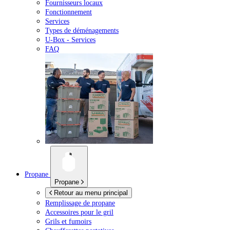
Fournisseurs locaux
Fonctionnement
Services
Types de déménagements
U-Box -
Services
FAQ
Propane
Propane
Retour au menu principal
Remplissage de propane
Accessoires pour le gril
Grils et fumoirs