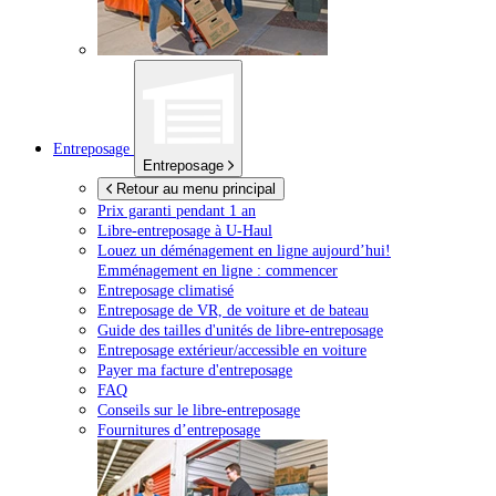
Entreposage
Entreposage
Retour au menu principal
Prix garanti pendant 1 an
Libre-entreposage à
U-Haul
Louez un déménagement en ligne aujourd’hui!
Emménagement en ligne : commencer
Entreposage climatisé
Entreposage de VR, de voiture et de bateau
Guide des tailles d'unités de libre-entreposage
Entreposage extérieur/accessible en voiture
Payer ma facture d'entreposage
FAQ
Conseils sur le libre-entreposage
Fournitures d’entreposage