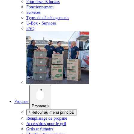
Fournisseurs locaux
Fonctionnement
Services
Types de déménagements
U-Box -
Services
FAQ
Propane
Propane
Retour au menu principal
Remplissage de propane
Accessoires pour le gril
Grils et fumoirs