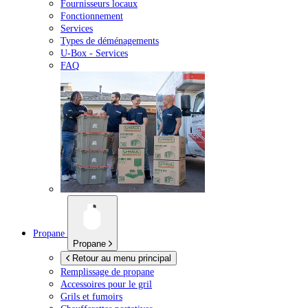
Fournisseurs locaux
Fonctionnement
Services
Types de déménagements
U-Box -
Services
FAQ
Propane
Propane
Retour au menu principal
Remplissage de propane
Accessoires pour le gril
Grils et fumoirs