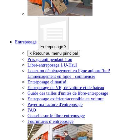
Entreposage
Entreposage
Retour au menu principal
Prix garanti pendant 1 an
Libre-entreposage à
U-Haul
Louez un déménagement en ligne aujourd’hui!
Emménagement en ligne : commencer
Entreposage climatisé
Entreposage de VR, de voiture et de bateau
Guide des tailles d'unités de libre-entreposage
Entreposage extérieur/accessible en voiture
Payer ma facture d'entreposage
FAQ
Conseils sur le libre-entreposage
Fournitures d’entreposage