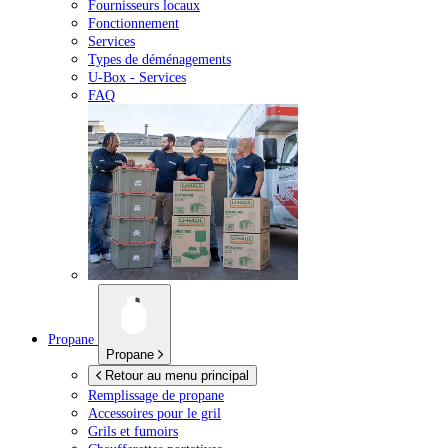
Fournisseurs locaux
Fonctionnement
Services
Types de déménagements
U-Box -
Services
FAQ
Propane
Propane
Retour au menu principal
Remplissage de propane
Accessoires pour le gril
Grils et fumoirs