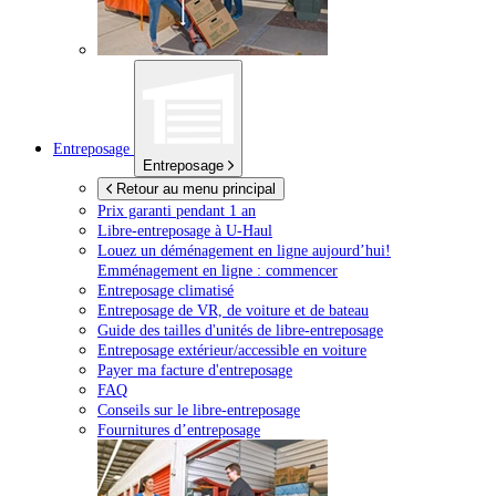
Entreposage
Entreposage
Retour au menu principal
Prix garanti pendant 1 an
Libre-entreposage à
U-Haul
Louez un déménagement en ligne aujourd’hui!
Emménagement en ligne : commencer
Entreposage climatisé
Entreposage de VR, de voiture et de bateau
Guide des tailles d'unités de libre-entreposage
Entreposage extérieur/accessible en voiture
Payer ma facture d'entreposage
FAQ
Conseils sur le libre-entreposage
Fournitures d’entreposage