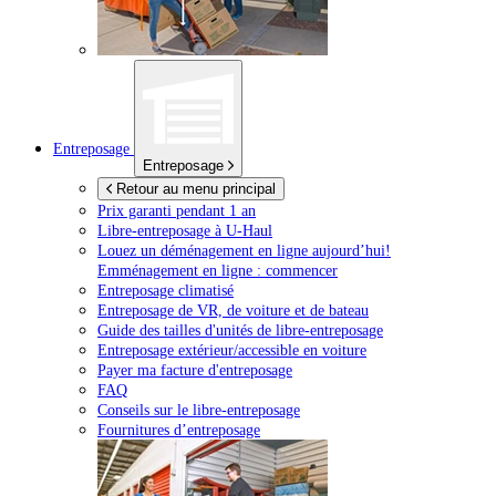
Entreposage
Entreposage
Retour au menu principal
Prix garanti pendant 1 an
Libre-entreposage à
U-Haul
Louez un déménagement en ligne aujourd’hui!
Emménagement en ligne : commencer
Entreposage climatisé
Entreposage de VR, de voiture et de bateau
Guide des tailles d'unités de libre-entreposage
Entreposage extérieur/accessible en voiture
Payer ma facture d'entreposage
FAQ
Conseils sur le libre-entreposage
Fournitures d’entreposage