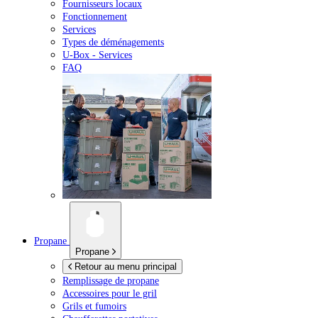
Fournisseurs locaux
Fonctionnement
Services
Types de déménagements
U-Box -
Services
FAQ
Propane
Propane
Retour au menu principal
Remplissage de propane
Accessoires pour le gril
Grils et fumoirs