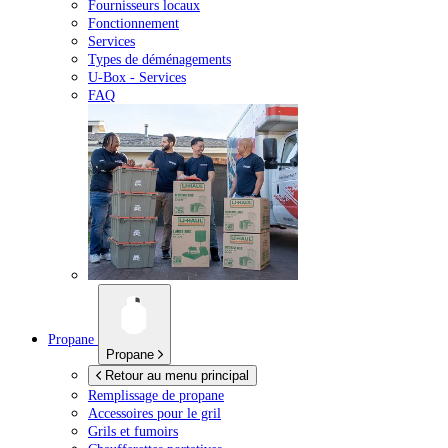
Fournisseurs locaux
Fonctionnement
Services
Types de déménagements
U-Box -
Services
FAQ
Propane
Propane
Retour au menu principal
Remplissage de propane
Accessoires pour le gril
Grils et fumoirs