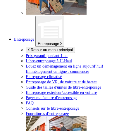
Entreposage
Entreposage
Retour au menu principal
Prix garanti pendant 1 an
Libre-entreposage à
U-Haul
Louez un déménagement en ligne aujourd’hui!
Emménagement en ligne : commencer
Entreposage climatisé
Entreposage de VR, de voiture et de bateau
Guide des tailles d'unités de libre-entreposage
Entreposage extérieur/accessible en voiture
Payer ma facture d'entreposage
FAQ
Conseils sur le libre-entreposage
Fournitures d’entreposage