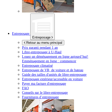
Entreposage
Entreposage
Retour au menu principal
Prix garanti pendant 1 an
Libre-entreposage à
U-Haul
Louez un déménagement en ligne aujourd’hui!
Emménagement en ligne : commencer
Entreposage climatisé
Entreposage de VR, de voiture et de bateau
Guide des tailles d'unités de libre-entreposage
Entreposage extérieur/accessible en voiture
Payer ma facture d'entreposage
FAQ
Conseils sur le libre-entreposage
Fournitures d’entreposage