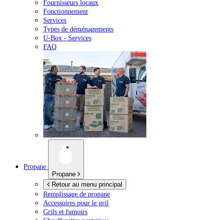
Fournisseurs locaux
Fonctionnement
Services
Types de déménagements
U-Box -
Services
FAQ
Propane
Propane
Retour au menu principal
Remplissage de propane
Accessoires pour le gril
Grils et fumoirs