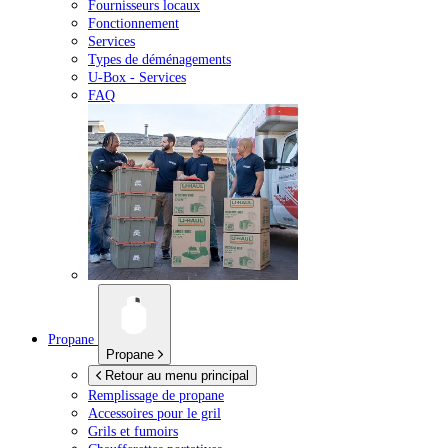
Fournisseurs locaux
Fonctionnement
Services
Types de déménagements
U-Box -
Services
FAQ
Propane
Propane
Retour au menu principal
Remplissage de propane
Accessoires pour le gril
Grils et fumoirs