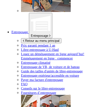
Entreposage
Entreposage
Retour au menu principal
Prix garanti pendant 1 an
Libre-entreposage à
U-Haul
Louez un déménagement en ligne aujourd’hui!
Emménagement en ligne : commencer
Entreposage climatisé
Entreposage de VR, de voiture et de bateau
Guide des tailles d'unités de libre-entreposage
Entreposage extérieur/accessible en voiture
Payer ma facture d'entreposage
FAQ
Conseils sur le libre-entreposage
Fournitures d’entreposage