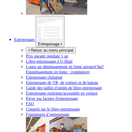
Entreposage
Entreposage
Retour au menu principal
Prix garanti pendant 1 an
Libre-entreposage à
U-Haul
Louez un déménagement en ligne aujourd’hui!
Emménagement en ligne : commencer
Entreposage climatisé
Entreposage de VR, de voiture et de bateau
Guide des tailles d'unités de libre-entreposage
Entreposage extérieur/accessible en voiture
Payer ma facture d'entreposage
FAQ
Conseils sur le libre-entreposage
Fournitures d’entreposage