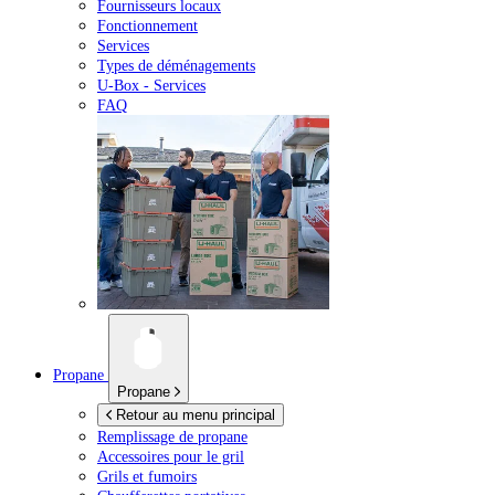
Fournisseurs locaux
Fonctionnement
Services
Types de déménagements
U-Box -
Services
FAQ
Propane
Propane
Retour au menu principal
Remplissage de propane
Accessoires pour le gril
Grils et fumoirs