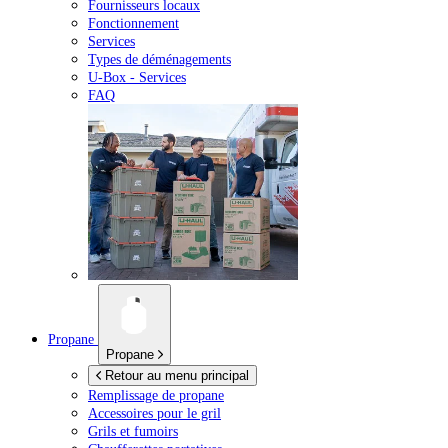
Fournisseurs locaux
Fonctionnement
Services
Types de déménagements
U-Box -
Services
FAQ
Propane
Propane
Retour au menu principal
Remplissage de propane
Accessoires pour le gril
Grils et fumoirs