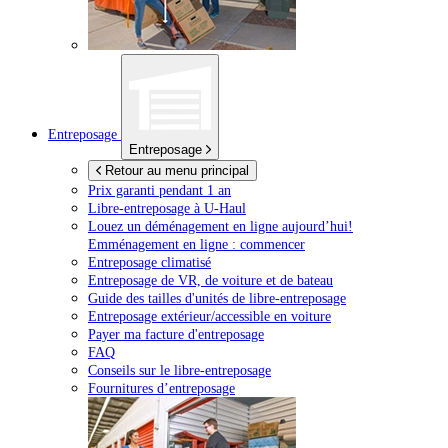
Entreposage
Entreposage
Retour au menu principal
Prix garanti pendant 1 an
Libre-entreposage à
U-Haul
Louez un déménagement en ligne aujourd’hui!
Emménagement en ligne : commencer
Entreposage climatisé
Entreposage de VR, de voiture et de bateau
Guide des tailles d'unités de libre-entreposage
Entreposage extérieur/accessible en voiture
Payer ma facture d'entreposage
FAQ
Conseils sur le libre-entreposage
Fournitures d’entreposage