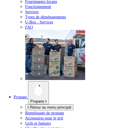
Fournisseurs locaux
Fonctionnement
Services
Types de déménagements
U-Box -
Services
FAQ
Propane
Propane
Retour au menu principal
Remplissage de propane
Accessoires pour le gril
Grils et fumoirs