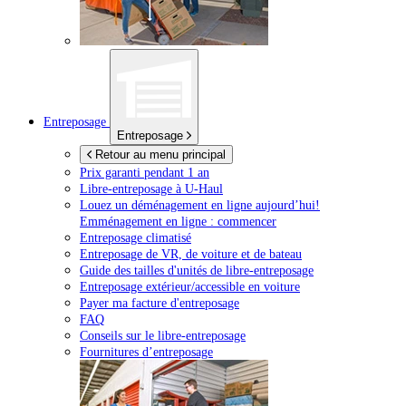
Entreposage
Entreposage
Retour au menu principal
Prix garanti pendant 1 an
Libre-entreposage à
U-Haul
Louez un déménagement en ligne aujourd’hui!
Emménagement en ligne : commencer
Entreposage climatisé
Entreposage de VR, de voiture et de bateau
Guide des tailles d'unités de libre-entreposage
Entreposage extérieur/accessible en voiture
Payer ma facture d'entreposage
FAQ
Conseils sur le libre-entreposage
Fournitures d’entreposage