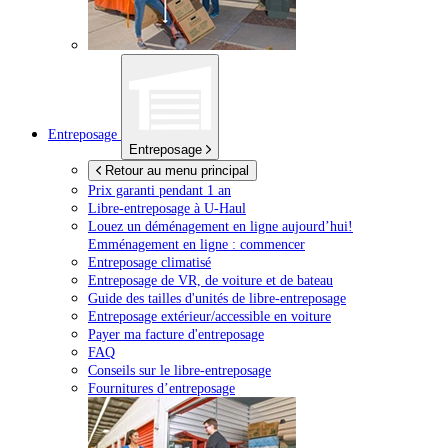
Entreposage
Entreposage
Retour au menu principal
Prix garanti pendant 1 an
Libre-entreposage à
U-Haul
Louez un déménagement en ligne aujourd’hui!
Emménagement en ligne : commencer
Entreposage climatisé
Entreposage de VR, de voiture et de bateau
Guide des tailles d'unités de libre-entreposage
Entreposage extérieur/accessible en voiture
Payer ma facture d'entreposage
FAQ
Conseils sur le libre-entreposage
Fournitures d’entreposage