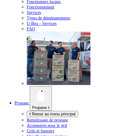
Fournisseurs locaux
Fonctionnement
Services
Types de déménagements
U-Box -
Services
FAQ
Propane
Propane
Retour au menu principal
Remplissage de propane
Accessoires pour le gril
Grils et fumoirs