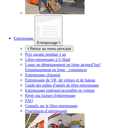
Entreposage
Entreposage
Retour au menu principal
Prix garanti pendant 1 an
Libre-entreposage à
U-Haul
Louez un déménagement en ligne aujourd’hui!
Emménagement en ligne : commencer
Entreposage climatisé
Entreposage de VR, de voiture et de bateau
Guide des tailles d'unités de libre-entreposage
Entreposage extérieur/accessible en voiture
Payer ma facture d'entreposage
FAQ
Conseils sur le libre-entreposage
Fournitures d’entreposage