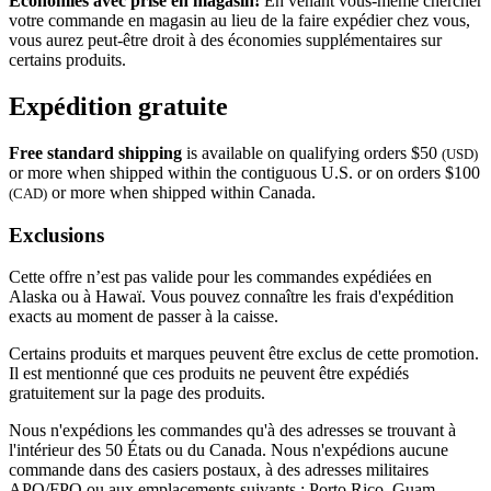
Économies avec prise en magasin!
En venant vous-même chercher
votre commande en magasin au lieu de la faire expédier chez vous,
vous aurez peut-être droit à des économies supplémentaires sur
certains produits.
Expédition gratuite
Free standard shipping
is available on qualifying orders $50
(USD)
or more when shipped within the contiguous U.S. or on orders $100
or more when shipped within Canada.
(CAD)
Exclusions
Cette offre n’est pas valide pour les commandes expédiées en
Alaska ou à Hawaï. Vous pouvez connaître les frais d'expédition
exacts au moment de passer à la caisse.
Certains produits et marques peuvent être exclus de cette promotion.
Il est mentionné que ces produits ne peuvent être expédiés
gratuitement sur la page des produits.
Nous n'expédions les commandes qu'à des adresses se trouvant à
l'intérieur des 50 États ou du Canada. Nous n'expédions aucune
commande dans des casiers postaux, à des adresses militaires
APO/FPO ou aux emplacements suivants : Porto Rico, Guam,