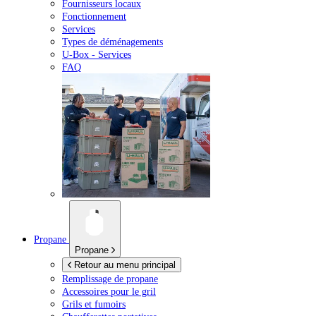
Fournisseurs locaux
Fonctionnement
Services
Types de déménagements
U-Box -
Services
FAQ
Propane
Propane
Retour au menu principal
Remplissage de propane
Accessoires pour le gril
Grils et fumoirs