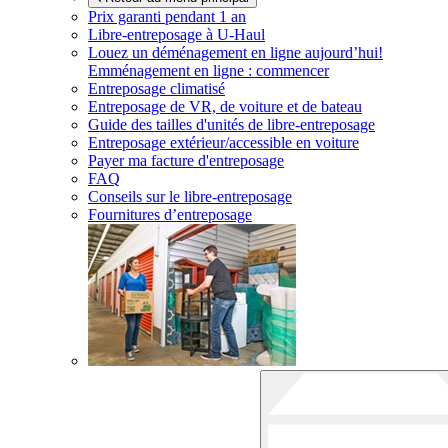
Prix garanti pendant 1 an
Libre-entreposage à
U-Haul
Louez un déménagement en ligne aujourd’hui!
Emménagement en ligne : commencer
Entreposage climatisé
Entreposage de VR, de voiture et de bateau
Guide des tailles d'unités de libre-entreposage
Entreposage extérieur/accessible en voiture
Payer ma facture d'entreposage
FAQ
Conseils sur le libre-entreposage
Fournitures d’entreposage