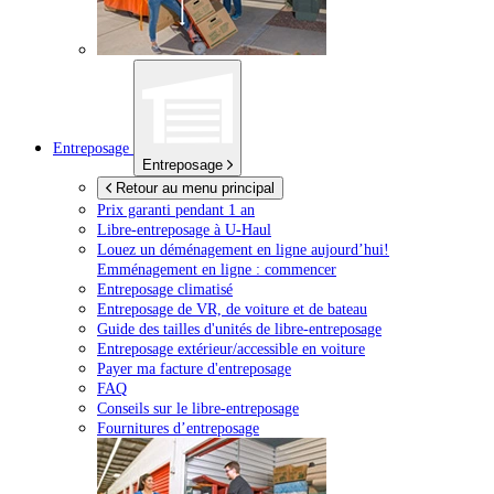
Entreposage
Entreposage
Retour au menu principal
Prix garanti pendant 1 an
Libre-entreposage à
U-Haul
Louez un déménagement en ligne aujourd’hui!
Emménagement en ligne : commencer
Entreposage climatisé
Entreposage de VR, de voiture et de bateau
Guide des tailles d'unités de libre-entreposage
Entreposage extérieur/accessible en voiture
Payer ma facture d'entreposage
FAQ
Conseils sur le libre-entreposage
Fournitures d’entreposage