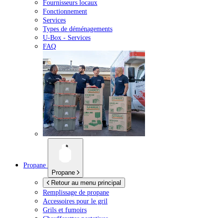
Fournisseurs locaux
Fonctionnement
Services
Types de déménagements
U-Box -
Services
FAQ
Propane
Propane
Retour au menu principal
Remplissage de propane
Accessoires pour le gril
Grils et fumoirs