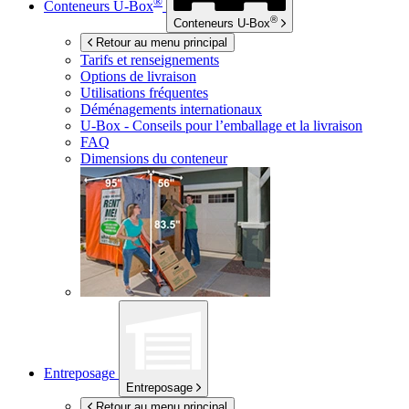
®
Conteneurs
U-Box
®
Conteneurs
U-Box
Retour au menu principal
Tarifs et renseignements
Options de livraison
Utilisations fréquentes
Déménagements internationaux
U-Box -
Conseils pour l’emballage et la livraison
FAQ
Dimensions du conteneur
Entreposage
Entreposage
Retour au menu principal