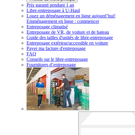
Prix garanti pendant 1 an
Libre-entreposage à
U-Haul
Louez un déménagement en ligne aujourd’hui!
Emménagement en ligne : commencer
Entreposage climatisé
Entreposage de VR, de voiture et de bateau
Guide des tailles d'unités de libre-entreposage
Entreposage extérieur/accessible en voiture
Payer ma facture d'entreposage
FAQ
Conseils sur le libre-entreposage
Fournitures d’entreposage