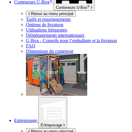
®
Conteneurs
U-Box
®
Conteneurs
U-Box
Retour au menu principal
Tarifs et renseignements
Options de livraison
Utilisations fréquentes
Déménagements internationaux
U-Box -
Conseils pour l’emballage et la livraison
FAQ
Dimensions du conteneur
Entreposage
Entreposage
Retour au menu principal