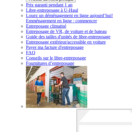
Prix garanti pendant 1 an
Libre-entreposage à
U-Haul
Louez un déménagement en ligne aujourd’hui!
Emménagement en ligne : commencer
Entreposage climatisé
Entreposage de VR, de voiture et de bateau
Guide des tailles d'unités de libre-entreposage
Entreposage extérieur/accessible en voiture
Payer ma facture d'entreposage
FAQ
Conseils sur le libre-entreposage
Fournitures d’entreposage