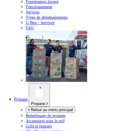
Fournisseurs locaux
Fonctionnement
Services
Types de déménagements
U-Box -
Services
FAQ
Propane
Propane
Retour au menu principal
Remplissage de propane
Accessoires pour le gril
Grils et fumoirs