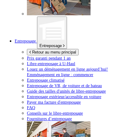
Entreposage
Entreposage
Retour au menu principal
Prix garanti pendant 1 an
Libre-entreposage à
U-Haul
Louez un déménagement en ligne aujourd’hui!
Emménagement en ligne : commencer
Entreposage climatisé
Entreposage de VR, de voiture et de bateau
Guide des tailles d'unités de libre-entreposage
Entreposage extérieur/accessible en voiture
Payer ma facture d'entreposage
FAQ
Conseils sur le libre-entreposage
Fournitures d’entreposage