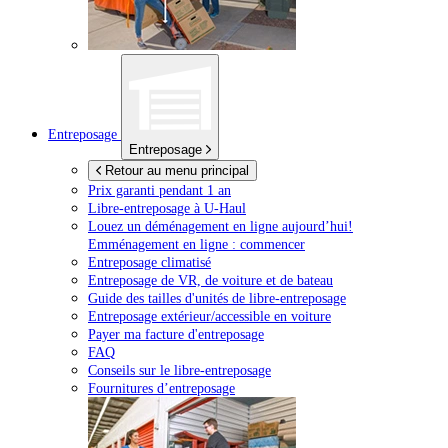
Entreposage
Entreposage
Retour au menu principal
Prix garanti pendant 1 an
Libre-entreposage à
U-Haul
Louez un déménagement en ligne aujourd’hui!
Emménagement en ligne : commencer
Entreposage climatisé
Entreposage de VR, de voiture et de bateau
Guide des tailles d'unités de libre-entreposage
Entreposage extérieur/accessible en voiture
Payer ma facture d'entreposage
FAQ
Conseils sur le libre-entreposage
Fournitures d’entreposage