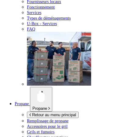
Fournisseurs locaux
Fonctionnement
Services
Types de déménagements
U-Box -
Services
FAQ
Propane
Propane
Retour au menu principal
Remplissage de propane
Accessoires pour le gril
Grils et fumoirs