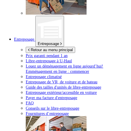
Entreposage
Entreposage
Retour au menu principal
Prix garanti pendant 1 an
Libre-entreposage à
U-Haul
Louez un déménagement en ligne aujourd’hui!
Emménagement en ligne : commencer
Entreposage climatisé
Entreposage de VR, de voiture et de bateau
Guide des tailles d'unités de libre-entreposage
Entreposage extérieur/accessible en voiture
Payer ma facture d'entreposage
FAQ
Conseils sur le libre-entreposage
Fournitures d’entreposage