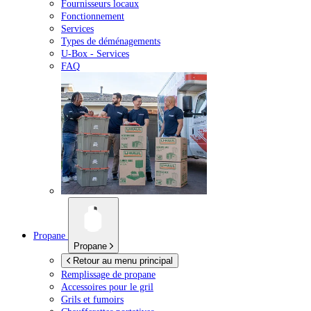
Fournisseurs locaux
Fonctionnement
Services
Types de déménagements
U-Box -
Services
FAQ
Propane
Propane
Retour au menu principal
Remplissage de propane
Accessoires pour le gril
Grils et fumoirs