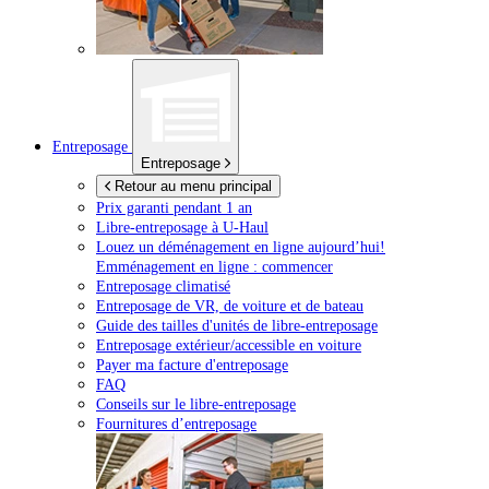
Entreposage
Entreposage
Retour au menu principal
Prix garanti pendant 1 an
Libre-entreposage à
U-Haul
Louez un déménagement en ligne aujourd’hui!
Emménagement en ligne : commencer
Entreposage climatisé
Entreposage de VR, de voiture et de bateau
Guide des tailles d'unités de libre-entreposage
Entreposage extérieur/accessible en voiture
Payer ma facture d'entreposage
FAQ
Conseils sur le libre-entreposage
Fournitures d’entreposage