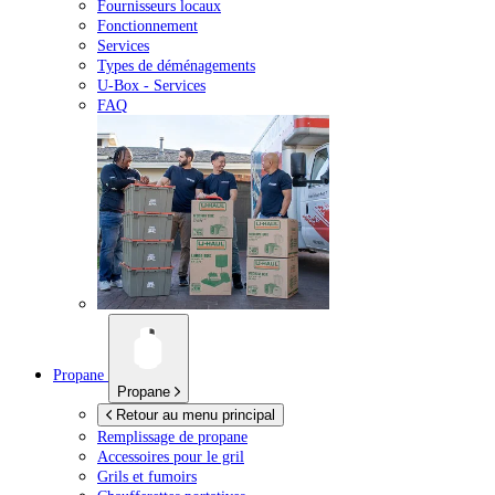
Fournisseurs locaux
Fonctionnement
Services
Types de déménagements
U-Box -
Services
FAQ
Propane
Propane
Retour au menu principal
Remplissage de propane
Accessoires pour le gril
Grils et fumoirs