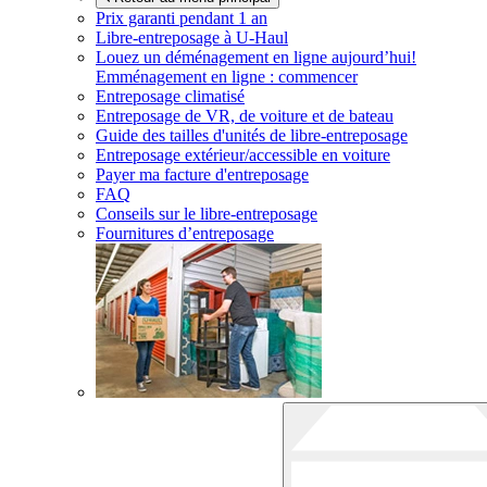
Prix garanti pendant 1 an
Libre-entreposage à
U-Haul
Louez un déménagement en ligne aujourd’hui!
Emménagement en ligne : commencer
Entreposage climatisé
Entreposage de VR, de voiture et de bateau
Guide des tailles d'unités de libre-entreposage
Entreposage extérieur/accessible en voiture
Payer ma facture d'entreposage
FAQ
Conseils sur le libre-entreposage
Fournitures d’entreposage