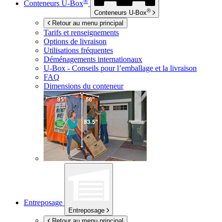
®
Conteneurs
U-Box
®
Conteneurs
U-Box
Retour au menu principal
Tarifs et renseignements
Options de livraison
Utilisations fréquentes
Déménagements internationaux
U-Box -
Conseils pour l’emballage et la livraison
FAQ
Dimensions du conteneur
Entreposage
Entreposage
Retour au menu principal