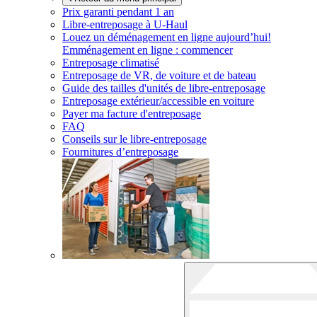
Prix garanti pendant 1 an
Libre-entreposage à
U-Haul
Louez un déménagement en ligne aujourd’hui!
Emménagement en ligne : commencer
Entreposage climatisé
Entreposage de VR, de voiture et de bateau
Guide des tailles d'unités de libre-entreposage
Entreposage extérieur/accessible en voiture
Payer ma facture d'entreposage
FAQ
Conseils sur le libre-entreposage
Fournitures d’entreposage