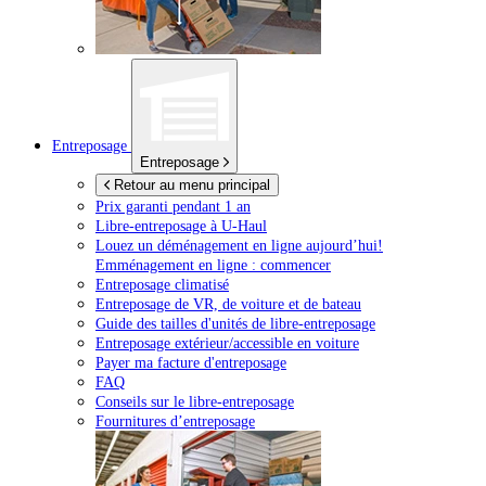
Entreposage
Entreposage
Retour au menu principal
Prix garanti pendant 1 an
Libre-entreposage à
U-Haul
Louez un déménagement en ligne aujourd’hui!
Emménagement en ligne : commencer
Entreposage climatisé
Entreposage de VR, de voiture et de bateau
Guide des tailles d'unités de libre-entreposage
Entreposage extérieur/accessible en voiture
Payer ma facture d'entreposage
FAQ
Conseils sur le libre-entreposage
Fournitures d’entreposage