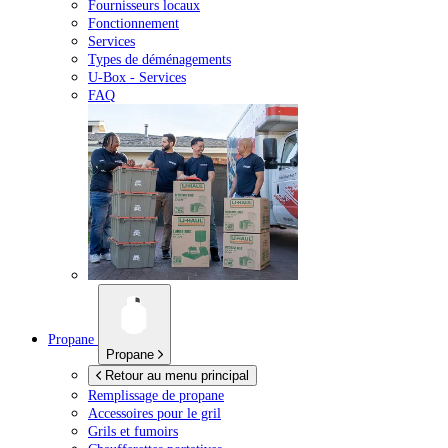
Fournisseurs locaux
Fonctionnement
Services
Types de déménagements
U-Box -
Services
FAQ
Propane
Propane
Retour au menu principal
Remplissage de propane
Accessoires pour le gril
Grils et fumoirs