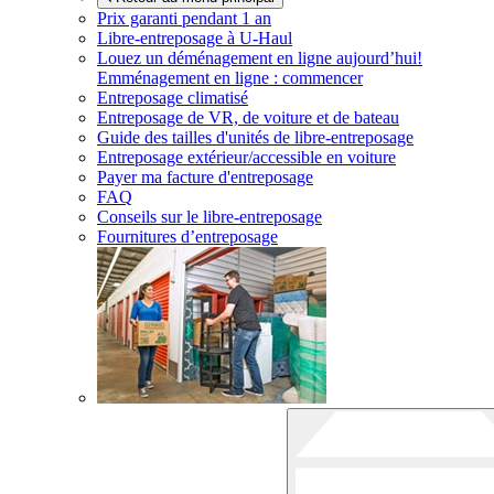
Prix garanti pendant 1 an
Libre-entreposage à
U-Haul
Louez un déménagement en ligne aujourd’hui!
Emménagement en ligne : commencer
Entreposage climatisé
Entreposage de VR, de voiture et de bateau
Guide des tailles d'unités de libre-entreposage
Entreposage extérieur/accessible en voiture
Payer ma facture d'entreposage
FAQ
Conseils sur le libre-entreposage
Fournitures d’entreposage