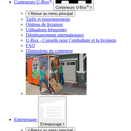
®
Conteneurs
U-Box
®
Conteneurs
U-Box
Retour au menu principal
Tarifs et renseignements
Options de livraison
Utilisations fréquentes
Déménagements internationaux
U-Box -
Conseils pour l’emballage et la livraison
FAQ
Dimensions du conteneur
Entreposage
Entreposage
Retour au menu principal