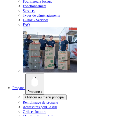
Fournisseurs locaux
Fonctionnement
Services
Types de déménagements
U-Box -
Services
FAQ
Propane
Propane
Retour au menu principal
Remplissage de propane
Accessoires pour le gril
Grils et fumoirs