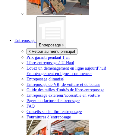
Entreposage
Entreposage
Retour au menu principal
Prix garanti pendant 1 an
Libre-entreposage à
U-Haul
Louez un déménagement en ligne aujourd’hui!
Emménagement en ligne : commencer
Entreposage climatisé
Entreposage de VR, de voiture et de bateau
Guide des tailles d'unités de libre-entreposage
Entreposage extérieur/accessible en voiture
Payer ma facture d'entreposage
FAQ
Conseils sur le libre-entreposage
Fournitures d’entreposage