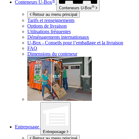
®
Conteneurs
U-Box
®
Conteneurs
U-Box
Retour au menu principal
Tarifs et renseignements
Options de livraison
Utilisations fréquentes
Déménagements internationaux
U-Box -
Conseils pour l’emballage et la livraison
FAQ
Dimensions du conteneur
Entreposage
Entreposage
Retour au menu principal