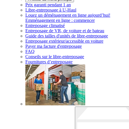
Prix garanti pendant 1 an
Libre-entreposage à
U-Haul
Louez un déménagement en ligne aujourd’hui!
Emménagement en ligne : commencer
Entreposage climatisé
Entreposage de VR, de voiture et de bateau
Guide des tailles d'unités de libre-entreposage
Entreposage extérieur/accessible en voiture
Payer ma facture d'entreposage
FAQ
Conseils sur le libre-entreposage
Fournitures d’entreposage