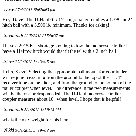
-Dave
27/4/2018 8h07m05 pm
Hey, Dave! The U-Haul 6' x 12' cargo trailer requires a 1-7/8" or 2"
hitch ball with a 3,500 lb. minimum. Thanks for asking!
-Savannah
22/5/2018 8h54m37 am
I have a 2015 Kia shortage looking to tow the motorcycle trailer I
have a 11/4tow hitch would that fit the tel with a 2 inch ball
-Steve
27/3/2018 5h13m15 pm
Hello, Steve! Selecting the appropriate ball mount for your trailer
will require measuring from the ground to the top of the 1-1/4"
receiver tube on the hitch, and from the ground to the bottom of the
trailer coupler when level. The difference in the two measurements
will be the rise or drop needed. The U-Haul motorcycle trailer
coupler measures about 18" when level. I hope that is helpful!
-Savannah
5/1/2018 1h58:13 PM
whats the max weight for this item
-Nikki
30/3/2015 5h39m53 am