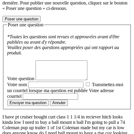
dernière. Pour publier une nouvelle question, cliquez sur le bouton
« Poser une question » ci-dessous.
Poser une question
Poser une question
*Toutes les questions sont revues et approuvées avant d'être
publiées ou avant d'y répondre.
Veuillez poser des questions appropriées qui ont rapport au
produit.
Votre question
Votre nom
Transmettez-moi
un courriel lorsque ma question est publiée
Votre adresse
courriel
Envoyer ma question
Annuler
I have pt cruiser bought curt class 1 1 1/4 in reciever hitch looks
kinda low I need to buy a ball mount n ball I'm going to pull a 74
Coleman pup up trailer 1 of 1st Coleman made but my car is low
does anyone know do I need ball mount to have a rise cuz looking