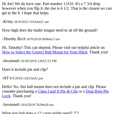
Hi Joe! We do have one. Part number 13116. It's a 7 3/4 drop
however when you flip it, the rise is 6 1/2. That is the closest we can
get to the 6. I hope that helps.
-Kristy
26/4/2023 11h34m21 am
How high does the trailer tongue need to sit off the ground?
-Timothy Rech
10/9/2018 9h06m13 am
Hi, Timothy! This can depend. Please visit our helpful article on
How to Select the Correct Ball Mount for Your Hitch
. Thank you!
-Savannah
10/30/2018 12h55:53 PM
Does it include pin and clip?
-HT
8/5/2018 12h15m32 pm
Hello! No, this ball mount does not include a pin and clip. Please
consider purchasing a
Class I and II Pin & Clip
or a
Dual Bent Pin
Lock
. Thank you!
-Savannah
14/6/2018 7h28m18 am
What size ball does a 12' cargo trailer need? 2"?