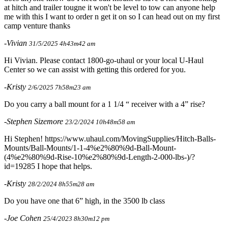
at hitch and trailer tougne it won't be level to tow can anyone help
me with this I want to order n get it on so I can head out on my first
camp venture thanks
-Vivian
31/5/2025 4h43m42 am
Hi Vivian. Please contact 1800-go-uhaul or your local U-Haul
Center so we can assist with getting this ordered for you.
-Kristy
2/6/2025 7h58m23 am
Do you carry a ball mount for a 1 1/4 “ receiver with a 4” rise?
-Stephen Sizemore
23/2/2024 10h48m58 am
Hi Stephen! https://www.uhaul.com/MovingSupplies/Hitch-Balls-
Mounts/Ball-Mounts/1-1-4%e2%80%9d-Ball-Mount-
(4%e2%80%9d-Rise-10%e2%80%9d-Length-2-000-lbs-)/?
id=19285 I hope that helps.
-Kristy
28/2/2024 8h55m28 am
Do you have one that 6” high, in the 3500 lb class
-Joe Cohen
25/4/2023 8h30m12 pm