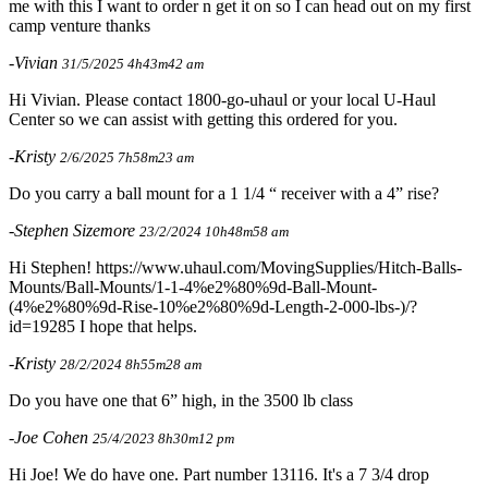
me with this I want to order n get it on so I can head out on my first
camp venture thanks
-Vivian
31/5/2025 4h43m42 am
Hi Vivian. Please contact 1800-go-uhaul or your local U-Haul
Center so we can assist with getting this ordered for you.
-Kristy
2/6/2025 7h58m23 am
Do you carry a ball mount for a 1 1/4 “ receiver with a 4” rise?
-Stephen Sizemore
23/2/2024 10h48m58 am
Hi Stephen! https://www.uhaul.com/MovingSupplies/Hitch-Balls-
Mounts/Ball-Mounts/1-1-4%e2%80%9d-Ball-Mount-
(4%e2%80%9d-Rise-10%e2%80%9d-Length-2-000-lbs-)/?
id=19285 I hope that helps.
-Kristy
28/2/2024 8h55m28 am
Do you have one that 6” high, in the 3500 lb class
-Joe Cohen
25/4/2023 8h30m12 pm
Hi Joe! We do have one. Part number 13116. It's a 7 3/4 drop