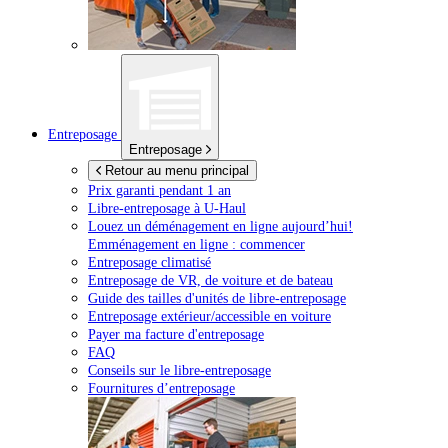
Entreposage
Entreposage
Retour au menu principal
Prix garanti pendant 1 an
Libre-entreposage à
U-Haul
Louez un déménagement en ligne aujourd’hui!
Emménagement en ligne : commencer
Entreposage climatisé
Entreposage de VR, de voiture et de bateau
Guide des tailles d'unités de libre-entreposage
Entreposage extérieur/accessible en voiture
Payer ma facture d'entreposage
FAQ
Conseils sur le libre-entreposage
Fournitures d’entreposage