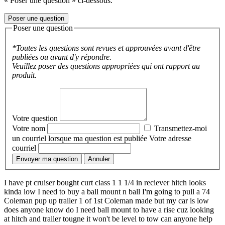
« Poser une question » ci-dessous.
Poser une question
Poser une question
*Toutes les questions sont revues et approuvées avant d'être
publiées ou avant d'y répondre.
Veuillez poser des questions appropriées qui ont rapport au
produit.
Votre question
Votre nom
Transmettez-moi
un courriel lorsque ma question est publiée
Votre adresse
courriel
Envoyer ma question
Annuler
I have pt cruiser bought curt class 1 1 1/4 in reciever hitch looks
kinda low I need to buy a ball mount n ball I'm going to pull a 74
Coleman pup up trailer 1 of 1st Coleman made but my car is low
does anyone know do I need ball mount to have a rise cuz looking
at hitch and trailer tougne it won't be level to tow can anyone help