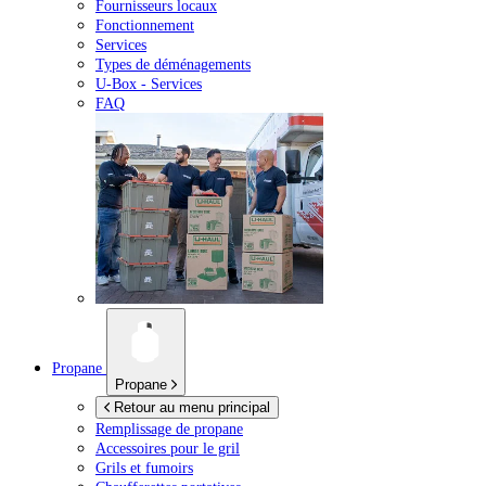
Fournisseurs locaux
Fonctionnement
Services
Types de déménagements
U-Box -
Services
FAQ
Propane
Propane
Retour au menu principal
Remplissage de propane
Accessoires pour le gril
Grils et fumoirs