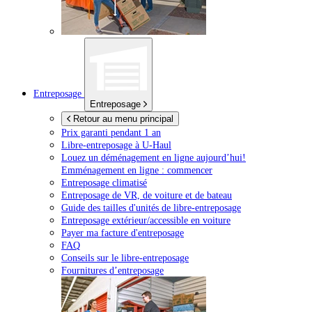
Entreposage
Entreposage
Retour au menu principal
Prix garanti pendant 1 an
Libre-entreposage à
U-Haul
Louez un déménagement en ligne aujourd’hui!
Emménagement en ligne : commencer
Entreposage climatisé
Entreposage de VR, de voiture et de bateau
Guide des tailles d'unités de libre-entreposage
Entreposage extérieur/accessible en voiture
Payer ma facture d'entreposage
FAQ
Conseils sur le libre-entreposage
Fournitures d’entreposage