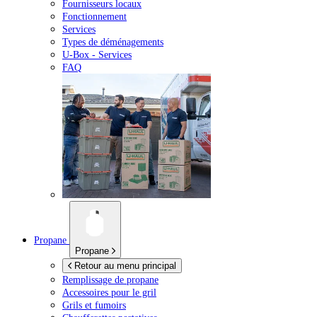
Fournisseurs locaux
Fonctionnement
Services
Types de déménagements
U-Box -
Services
FAQ
Propane
Propane
Retour au menu principal
Remplissage de propane
Accessoires pour le gril
Grils et fumoirs