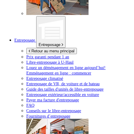
Entreposage
Entreposage
Retour au menu principal
Prix garanti pendant 1 an
Libre-entreposage à
U-Haul
Louez un déménagement en ligne aujourd’hui!
Emménagement en ligne : commencer
Entreposage climatisé
Entreposage de VR, de voiture et de bateau
Guide des tailles d'unités de libre-entreposage
Entreposage extérieur/accessible en voiture
Payer ma facture d'entreposage
FAQ
Conseils sur le libre-entreposage
Fournitures d’entreposage