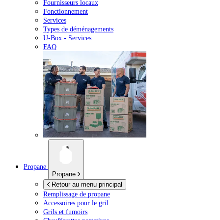
Fournisseurs locaux
Fonctionnement
Services
Types de déménagements
U-Box -
Services
FAQ
Propane
Propane
Retour au menu principal
Remplissage de propane
Accessoires pour le gril
Grils et fumoirs