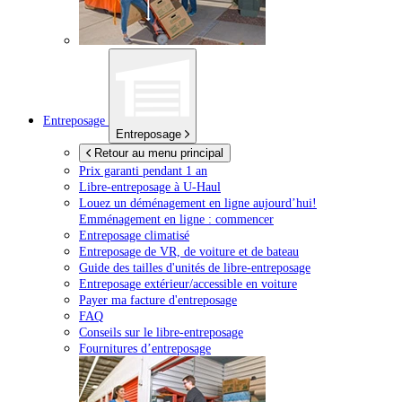
Entreposage
Entreposage
Retour au menu principal
Prix garanti pendant 1 an
Libre-entreposage à
U-Haul
Louez un déménagement en ligne aujourd’hui!
Emménagement en ligne : commencer
Entreposage climatisé
Entreposage de VR, de voiture et de bateau
Guide des tailles d'unités de libre-entreposage
Entreposage extérieur/accessible en voiture
Payer ma facture d'entreposage
FAQ
Conseils sur le libre-entreposage
Fournitures d’entreposage