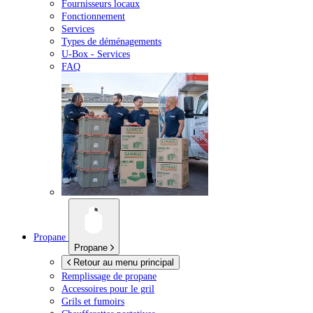
Fournisseurs locaux
Fonctionnement
Services
Types de déménagements
U-Box -
Services
FAQ
Propane
Propane
Retour au menu principal
Remplissage de propane
Accessoires pour le gril
Grils et fumoirs