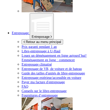
Entreposage
Entreposage
Retour au menu principal
Prix garanti pendant 1 an
Libre-entreposage à
U-Haul
Louez un déménagement en ligne aujourd’hui!
Emménagement en ligne : commencer
Entreposage climatisé
Entreposage de VR, de voiture et de bateau
Guide des tailles d'unités de libre-entreposage
Entreposage extérieur/accessible en voiture
Payer ma facture d'entreposage
FAQ
Conseils sur le libre-entreposage
Fournitures d’entreposage