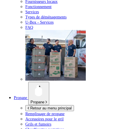
Fournisseurs locaux
Fonctionnement
Services
Types de déménagements
U-Box -
Services
FAQ
Propane
Propane
Retour au menu principal
Remplissage de propane
Accessoires pour le gril
Grils et fumoirs