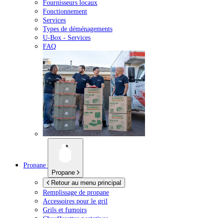
Fournisseurs locaux
Fonctionnement
Services
Types de déménagements
U-Box -
Services
FAQ
Propane
Propane
Retour au menu principal
Remplissage de propane
Accessoires pour le gril
Grils et fumoirs