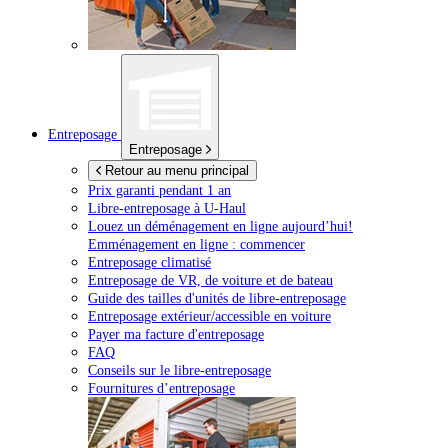
Entreposage
Entreposage
Retour au menu principal
Prix garanti pendant 1 an
Libre-entreposage à
U-Haul
Louez un déménagement en ligne aujourd’hui!
Emménagement en ligne : commencer
Entreposage climatisé
Entreposage de VR, de voiture et de bateau
Guide des tailles d'unités de libre-entreposage
Entreposage extérieur/accessible en voiture
Payer ma facture d'entreposage
FAQ
Conseils sur le libre-entreposage
Fournitures d’entreposage