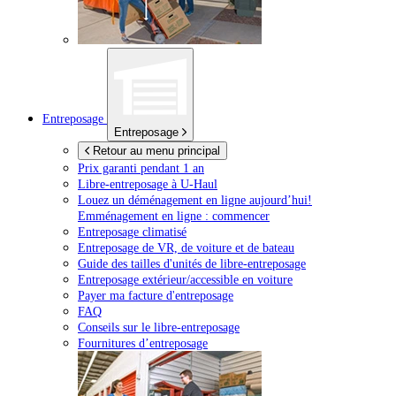
Entreposage
Entreposage
Retour au menu principal
Prix garanti pendant 1 an
Libre-entreposage à
U-Haul
Louez un déménagement en ligne aujourd’hui!
Emménagement en ligne : commencer
Entreposage climatisé
Entreposage de VR, de voiture et de bateau
Guide des tailles d'unités de libre-entreposage
Entreposage extérieur/accessible en voiture
Payer ma facture d'entreposage
FAQ
Conseils sur le libre-entreposage
Fournitures d’entreposage