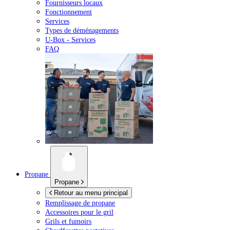
Fournisseurs locaux
Fonctionnement
Services
Types de déménagements
U-Box -
Services
FAQ
Propane
Propane
Retour au menu principal
Remplissage de propane
Accessoires pour le gril
Grils et fumoirs