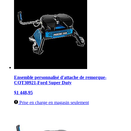
Ensemble personnalisé d'attache de remorque-
CQT30921-Ford Super Duty
$1 448,95
Prise en charge en magasin seulement