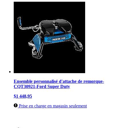
Ensemble personnalisé d'attache de remorque-
CQT30921-Ford Super Duty
$1 448,95
Prise en charge en magasin seulement