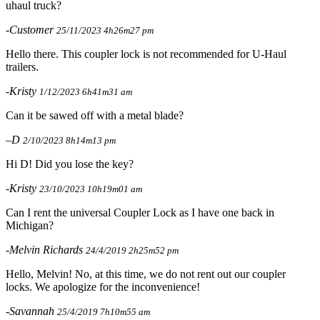
uhaul truck?
-Customer
25/11/2023 4h26m27 pm
Hello there. This coupler lock is not recommended for U-Haul
trailers.
-Kristy
1/12/2023 6h41m31 am
Can it be sawed off with a metal blade?
–D
2/10/2023 8h14m13 pm
Hi D! Did you lose the key?
-Kristy
23/10/2023 10h19m01 am
Can I rent the universal Coupler Lock as I have one back in
Michigan?
-Melvin Richards
24/4/2019 2h25m52 pm
Hello, Melvin! No, at this time, we do not rent out our coupler
locks. We apologize for the inconvenience!
-Savannah
25/4/2019 7h10m55 am