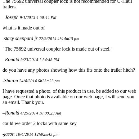
The 75692 universal coupler lock is not recommended for U-Haul
trailers.
–Joseph
9/1/2015 4:50:44 PM
what is it made out of
-stacy sheppard jr
22/9/2014 4h14m15 pm
"The 75692 universal coupler lock is made out of steel."
–Ronald
9/23/2014 1:34:48 PM
do you have any photos showing how this fits onto the trailer hitch?
-Sharon
24/4/2014 6h23m23 pm
I have requested a photo, of this product in use, be added to our web
page. Once that photo is available on our web page, I will send you
an email. Thank you.
–Ronald
4/25/2014 10:09:29 AM
could we order 2 locks with same key
-jason
18/4/2014 12h02m43 pm