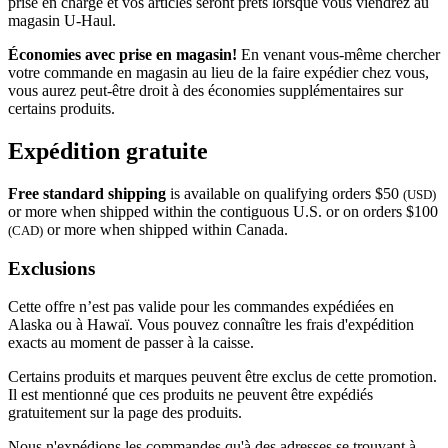
prise en charge et vos articles seront prêts lorsque vous viendrez au
magasin
U-Haul
.
Économies avec prise en magasin!
En venant vous-même chercher
votre commande en magasin au lieu de la faire expédier chez vous,
vous aurez peut-être droit à des économies supplémentaires sur
certains produits.
Expédition gratuite
Free standard shipping
is available on qualifying orders $50
(USD)
or more when shipped within the contiguous U.S. or on orders $100
or more when shipped within Canada.
(CAD)
Exclusions
Cette offre n’est pas valide pour les commandes expédiées en
Alaska ou à Hawaï. Vous pouvez connaître les frais d'expédition
exacts au moment de passer à la caisse.
Certains produits et marques peuvent être exclus de cette promotion.
Il est mentionné que ces produits ne peuvent être expédiés
gratuitement sur la page des produits.
Nous n'expédions les commandes qu'à des adresses se trouvant à