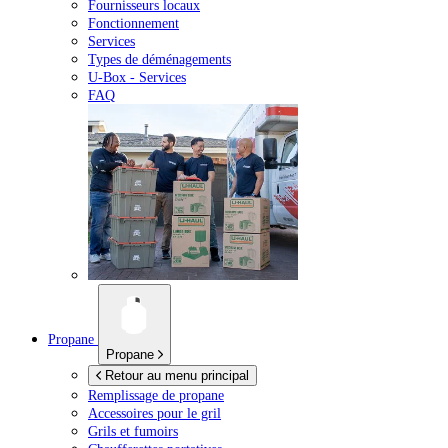
Fournisseurs locaux
Fonctionnement
Services
Types de déménagements
U-Box -
Services
FAQ
Propane
Propane
Retour au menu principal
Remplissage de propane
Accessoires pour le gril
Grils et fumoirs