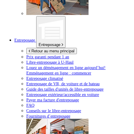
Entreposage
Entreposage
Retour au menu principal
Prix garanti pendant 1 an
Libre-entreposage à
U-Haul
Louez un déménagement en ligne aujourd’hui!
Emménagement en ligne : commencer
Entreposage climatisé
Entreposage de VR, de voiture et de bateau
Guide des tailles d'unités de libre-entreposage
Entreposage extérieur/accessible en voiture
Payer ma facture d'entreposage
FAQ
Conseils sur le libre-entreposage
Fournitures d’entreposage