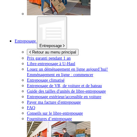
Entreposage
Entreposage
Retour au menu principal
Prix garanti pendant 1 an
Libre-entreposage à
U-Haul
Louez un déménagement en ligne aujourd’hui!
Emménagement en ligne : commencer
Entreposage climatisé
Entreposage de VR, de voiture et de bateau
Guide des tailles d'unités de libre-entreposage
Entreposage extérieur/accessible en voiture
Payer ma facture d'entreposage
FAQ
Conseils sur le libre-entreposage
Fournitures d’entreposage