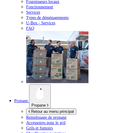
Fournisseurs locaux
Fonctionnement
Services
Types de déménagements
U-Box -
Services
FAQ
Propane
Propane
Retour au menu principal
Remplissage de propane
Accessoires pour le gril
Grils et fumoirs