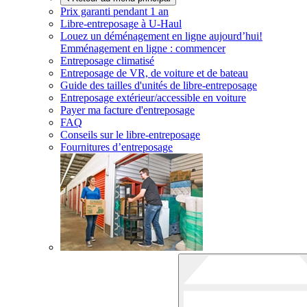
Prix garanti pendant 1 an
Libre-entreposage à
U-Haul
Louez un déménagement en ligne aujourd’hui!
Emménagement en ligne : commencer
Entreposage climatisé
Entreposage de VR, de voiture et de bateau
Guide des tailles d'unités de libre-entreposage
Entreposage extérieur/accessible en voiture
Payer ma facture d'entreposage
FAQ
Conseils sur le libre-entreposage
Fournitures d’entreposage