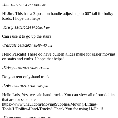
-Jim
16/11/2024 7h51m19 am
Hi Jim. This has a 3-position handle adjusts up to 60” tall for bulky
loads. I hope that helps!
-Kristy
18/11/2024 9h20m47 am
Can i use it to go up the stairs
-Pascale
26/9/2024 8h48m45 am
Hello Pascale! These do have built-in glides make for easier moving
on stairs and curbs. I hope that helps!
-Kristy
8/10/2024 9h46m35 am
Do you rent only-hand truck
-Lois
27/6/2024 12h43m46 pm
Hello Lois, Yes, we sale hand trucks. You can view all of our dollies
that are for sale here
https://www.uhaul.com/MovingSupplies/Moving-Lifting-
Tools/1/Dollies-Hand-Trucks/. Thank You for using U-Haul!
-Karmeece