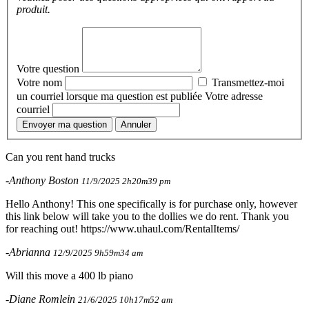
produit.
Votre question
Votre nom
Transmettez-moi
un courriel lorsque ma question est publiée
Votre adresse
courriel
Envoyer ma question
Annuler
Can you rent hand trucks
-Anthony Boston
11/9/2025 2h20m39 pm
Hello Anthony! This one specifically is for purchase only, however
this link below will take you to the dollies we do rent. Thank you
for reaching out! https://www.uhaul.com/RentalItems/
-Abrianna
12/9/2025 9h59m34 am
Will this move a 400 lb piano
-Diane Romlein
21/6/2025 10h17m52 am