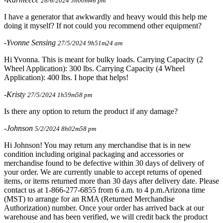
28/6/2024 3h00m46 pm
I have a generator that awkwardly and heavy would this help me
doing it myself? If not could you recommend other equipment?
-Yvonne Sensing
27/5/2024 9h51m24 am
Hi Yvonna. This is meant for bulky loads. Carrying Capacity (2
Wheel Application): 300 lbs. Carrying Capacity (4 Wheel
Application): 400 lbs. I hope that helps!
-Kristy
27/5/2024 1h59m58 pm
Is there any option to return the product if any damage?
-Johnson
5/2/2024 8h02m58 pm
Hi Johnson! You may return any merchandise that is in new
condition including original packaging and accessories or
merchandise found to be defective within 30 days of delivery of
your order. We are currently unable to accept returns of opened
items, or items returned more than 30 days after delivery date. Please
contact us at 1-866-277-6855 from 6 a.m. to 4 p.m.Arizona time
(MST) to arrange for an RMA (Returned Merchandise
Authorization) number. Once your order has arrived back at our
warehouse and has been verified, we will credit back the product