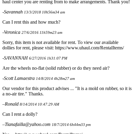
haul center you are renting from to make arrangements. Thank you!
-Savannah
13/3/2018 10h56m34 am
Can I rent this and how much?
-Veronica
27/6/2016 11h59m23 am
Sorry, this item is not available for rent. To view our available
dollies for rent, please visit: https://www.uhaul.com/RentalItems/
-SAVANNAH
6/27/2016 1h31:07 PM
Are the wheels no-flat (solid rubber) or do they need air?
-Scott Lamaestra
14/8/2014 4h28m27 am
Our vendor for this product advises ... "It is a mold on rubber, so it is
a no-air tire." Thanks.
–Ronald
8/14/2014 10:47:29 AM
Can I rent a dolly?
–Tianafailla@yahoo.com
18/7/2014 6h44m33 pm