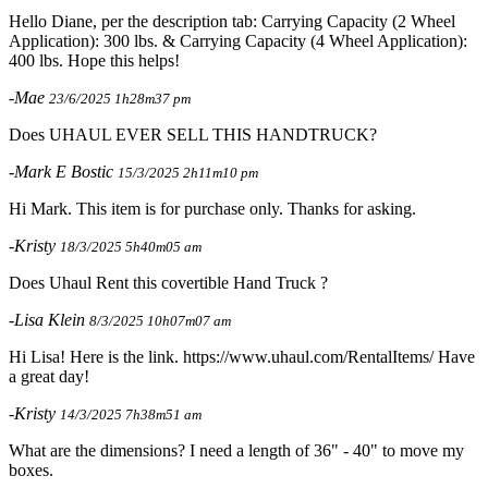
Hello Diane, per the description tab: Carrying Capacity (2 Wheel
Application): 300 lbs. & Carrying Capacity (4 Wheel Application):
400 lbs. Hope this helps!
-Mae
23/6/2025 1h28m37 pm
Does UHAUL EVER SELL THIS HANDTRUCK?
-Mark E Bostic
15/3/2025 2h11m10 pm
Hi Mark. This item is for purchase only. Thanks for asking.
-Kristy
18/3/2025 5h40m05 am
Does Uhaul Rent this covertible Hand Truck ?
-Lisa Klein
8/3/2025 10h07m07 am
Hi Lisa! Here is the link. https://www.uhaul.com/RentalItems/ Have
a great day!
-Kristy
14/3/2025 7h38m51 am
What are the dimensions? I need a length of 36" - 40" to move my
boxes.