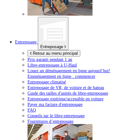
Entreposage
Entreposage
Retour au menu principal
Prix garanti pendant 1 an
Libre-entreposage à
U-Haul
Louez un déménagement en ligne aujourd’hui!
Emménagement en ligne : commencer
Entreposage climatisé
Entreposage de VR, de voiture et de bateau
Guide des tailles d'unités de libre-entreposage
Entreposage extérieur/accessible en voiture
Payer ma facture d'entreposage
FAQ
Conseils sur le libre-entreposage
Fournitures d’entreposage