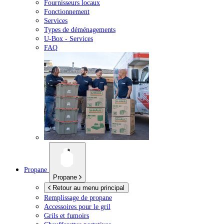
Fournisseurs locaux
Fonctionnement
Services
Types de déménagements
U-Box -
Services
FAQ
Propane
Propane
Retour au menu principal
Remplissage de propane
Accessoires pour le gril
Grils et fumoirs