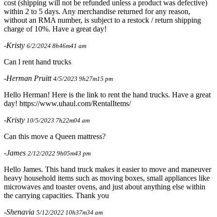
cost (shipping will not be refunded unless a product was defective)
within 2 to 5 days. Any merchandise returned for any reason,
without an RMA number, is subject to a restock / return shipping
charge of 10%. Have a great day!
-Kristy
6/2/2024 8h46m41 am
Can l rent hand trucks
-Herman Pruitt
4/5/2023 9h27m15 pm
Hello Herman! Here is the link to rent the hand trucks. Have a great
day! https://www.uhaul.com/RentalItems/
-Kristy
10/5/2023 7h22m04 am
Can this move a Queen mattress?
-James
2/12/2022 9h05m43 pm
Hello James. This hand truck makes it easier to move and maneuver
heavy household items such as moving boxes, small appliances like
microwaves and toaster ovens, and just about anything else within
the carrying capacities. Thank you
-Shenavia
5/12/2022 10h37m34 am