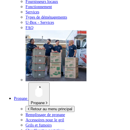
Fournisseurs locaux
Fonctionnement
Services
Types de déménagements
U-Box -
Services
FAQ
Propane
Propane
Retour au menu principal
Remplissage de propane
Accessoires pour le gril
Grils et fumoirs