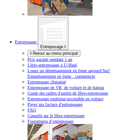
Entreposage
Entreposage
Retour au menu principal
Prix garanti pendant 1 an
Libre-entreposage à
U-Haul
Louez un déménagement en ligne aujourd’hui!
Emménagement en ligne : commencer
Entreposage climatisé
Entreposage de VR, de voiture et de bateau
Guide des tailles d'unités de libre-entreposage
Entreposage extérieur/accessible en voiture
Payer ma facture d'entreposage
FAQ
Conseils sur le libre-entreposage
Fournitures d’entreposage