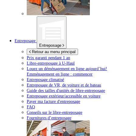
Entreposage
Entreposage
Retour au menu principal
Prix garanti pendant 1 an
Libre-entreposage à
U-Haul
Louez un déménagement en ligne aujourd’hui!
Emménagement en ligne : commencer
Entreposage climatisé
Entreposage de VR, de voiture et de bateau
Guide des tailles d'unités de libre-entreposage
Entreposage extérieur/accessible en voiture
Payer ma facture d'entreposage
FAQ
Conseils sur le libre-entreposage
Fournitures d’entreposage