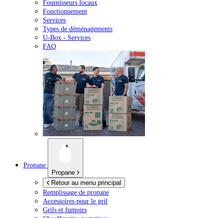
Fournisseurs locaux
Fonctionnement
Services
Types de déménagements
U-Box -
Services
FAQ
Propane
Propane
Retour au menu principal
Remplissage de propane
Accessoires pour le gril
Grils et fumoirs