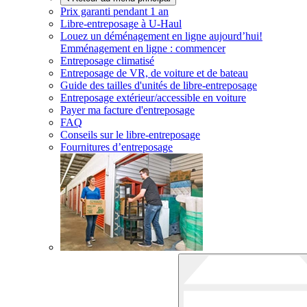
Prix garanti pendant 1 an
Libre-entreposage à
U-Haul
Louez un déménagement en ligne aujourd’hui!
Emménagement en ligne : commencer
Entreposage climatisé
Entreposage de VR, de voiture et de bateau
Guide des tailles d'unités de libre-entreposage
Entreposage extérieur/accessible en voiture
Payer ma facture d'entreposage
FAQ
Conseils sur le libre-entreposage
Fournitures d’entreposage