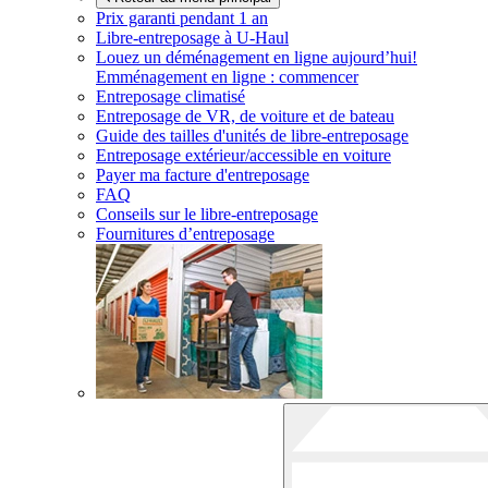
Prix garanti pendant 1 an
Libre-entreposage à
U-Haul
Louez un déménagement en ligne aujourd’hui!
Emménagement en ligne : commencer
Entreposage climatisé
Entreposage de VR, de voiture et de bateau
Guide des tailles d'unités de libre-entreposage
Entreposage extérieur/accessible en voiture
Payer ma facture d'entreposage
FAQ
Conseils sur le libre-entreposage
Fournitures d’entreposage