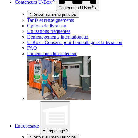
®
Conteneurs
U-Box
®
Conteneurs
U-Box
Retour au menu principal
Tarifs et renseignements
Options de livraison
Utilisations fréquentes
Déménagements internationaux
U-Box -
Conseils pour l’emballage et la livraison
FAQ
Dimensions du conteneur
Entreposage
Entreposage
Retour au menu principal