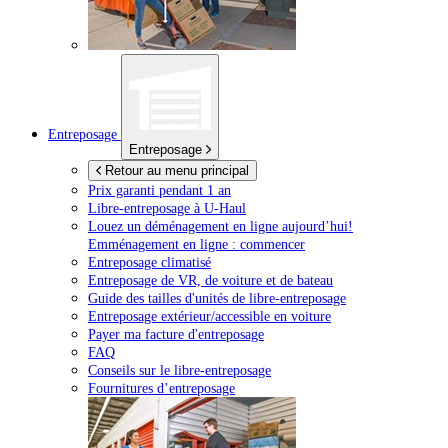
Entreposage
Entreposage
Retour au menu principal
Prix garanti pendant 1 an
Libre-entreposage à
U-Haul
Louez un déménagement en ligne aujourd’hui!
Emménagement en ligne : commencer
Entreposage climatisé
Entreposage de VR, de voiture et de bateau
Guide des tailles d'unités de libre-entreposage
Entreposage extérieur/accessible en voiture
Payer ma facture d'entreposage
FAQ
Conseils sur le libre-entreposage
Fournitures d’entreposage