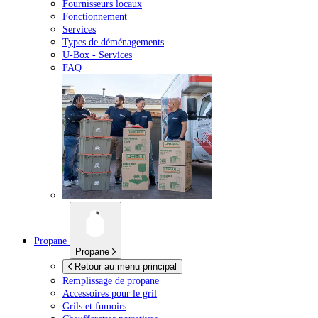
Fournisseurs locaux
Fonctionnement
Services
Types de déménagements
U-Box -
Services
FAQ
Propane
Propane
Retour au menu principal
Remplissage de propane
Accessoires pour le gril
Grils et fumoirs